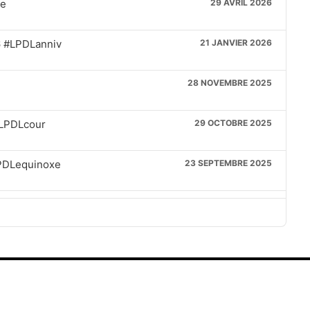
le
29 AVRIL 2026
6 #LPDLanniv
21 JANVIER 2026
28 NOVEMBRE 2025
#LPDLcour
29 OCTOBRE 2025
PDLequinoxe
23 SEPTEMBRE 2025
13 MARS 2025
13 FÉVRIER 2025
14 JANVIER 2025