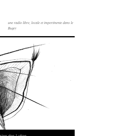
une radio libre, locale et impertinente dans le
Bugey
sion des Luttes