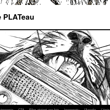
le PLATeau
stronomie
CTA
Elles etaient une fois
Impromptu
l’Ancolie
L’émis