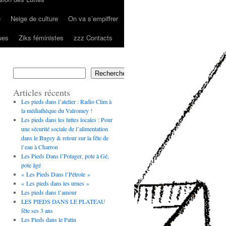
e
Neige de culture
On va s’empiffrer
ues
Ziks féministes
zzz Contacts
Rechercher
Articles récents
Les pieds dans l’atelier : Radio Clim à
la médiathèque du Valromey !
Les pieds dans les luttes locales : Pour
une sécurité sociale de l’alimentation
dans le Bugey & retour sur la fête de
l’eau à Charron
Les Pieds Dans l’Potager, pote à Gé,
pote âgé
« Les Pieds Dans l’Pétrole »
« Les pieds dans les urnes »
Les pieds dans l’amour
LES PIEDS DANS LE PLATEAU
fête ses 3 ans
Les Pieds dans le Patin