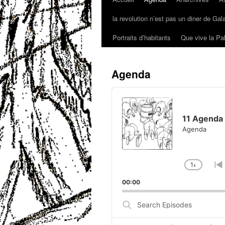
la revolution n’est pas un diner de Gal
Portraits d’habitants
Que vive la Pa
Agenda
Audio
Player
11 Agenda 
Agenda
1
x
Chang
G
Playba
t
00:00
Rate
p
e
Search
Episodes