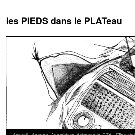
Aller
au
les PIEDS dans le PLATeau
contenu
Accueil
Agenda
Anarchives
Astronomie
CTA
Elles eta