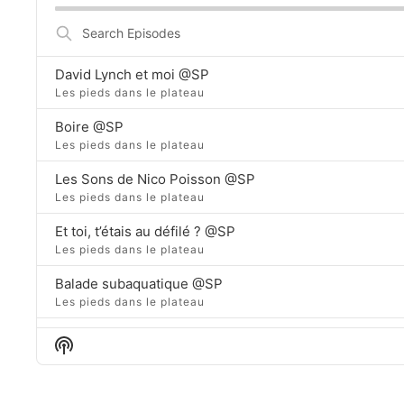
Rate
previous
episode
Search
Episodes
David Lynch et moi @SP
Les pieds dans le plateau
Boire @SP
Les pieds dans le plateau
Les Sons de Nico Poisson @SP
Les pieds dans le plateau
Et toi, t’étais au défilé ? @SP
Les pieds dans le plateau
Balade subaquatique @SP
Les pieds dans le plateau
Naissance d’une radio @SP
Show
Les pieds dans le plateau
Podcast
Information