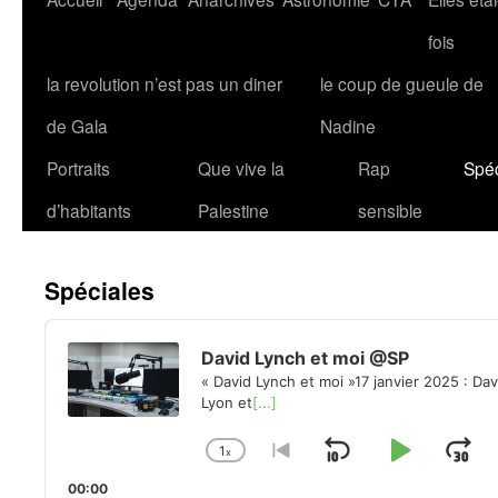
fois
la revolution n’est pas un diner
le coup de gueule de
de Gala
Nadine
Portraits
Que vive la
Rap
Spéc
d’habitants
Palestine
sensible
Spéciales
Audio
Player
David Lynch et moi @SP
« David Lynch et moi »17 janvier 2025 : Da
Lyon et
[...]
1
x
Skip
Play
Ju
Change
Go
Playback
to
Backward
Pause
Fo
00:00