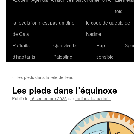
fois
la revolution n’est pas un diner
le coup de gueule de
de Gala
Nadine
Portraits
Que vive la
Rap
Spéc
d’habitants
Palestine
sensible
←
les pieds dans la fête de l’eau
Les pieds dans l’équinoxe
Publié le
16 septembre 2025
par
radioplateauadmin