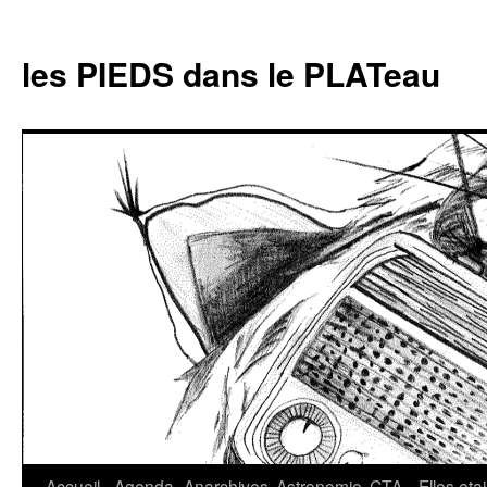
Aller
au
les PIEDS dans le PLATeau
contenu
Accueil
Agenda
Anarchives
Astronomie
CTA
Elles eta