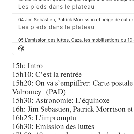
Les pieds dans le plateau
Les pieds dans le plateau
Les pieds dans le plateau
Show
Podcast
Information
06 rap sensible les sons de l’été #LPDLequinoxe
15h: Intro
Les pieds dans le plateau
15h10: C’est la rentrée
15h20: On va s’empiffrer: Carte postale
07 Agenda 21 septembre #LPDLequinoxe
Les pieds dans le plateau
Valromey (PAD)
15h30: Astronomie: L’équinoxe
16h: Jim Sebastien, Patrick Morrison et
16h25: L’impromptu
16h30: Emission des luttes