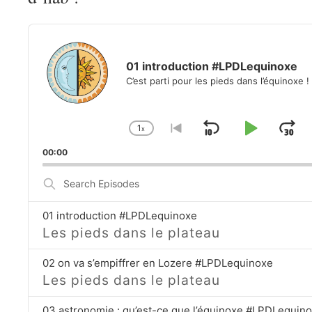
Audio
Player
01 introduction #LPDLequinoxe
C’est parti pour les pieds dans l’équinoxe !
1
x
Skip
Play
Ju
Change
Go
Playback
to
Backward
Pause
Fo
00:00
Rate
previous
episode
Search
Episodes
01 introduction #LPDLequinoxe
Les pieds dans le plateau
02 on va s’empiffrer en Lozere #LPDLequinoxe
Les pieds dans le plateau
03 astronomie : qu’est-ce que l’équinoxe #LPDLequin