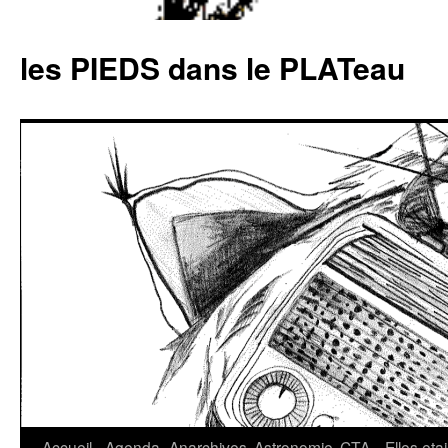
Aller
au
les PIEDS dans le PLATeau
contenu
Accueil
Agenda
Anarchives
Astronomie
CTA
Elles eta