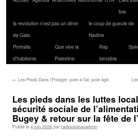
fois
la revolution n’est pas un diner
le coup de gueule de
de Gala
Nadine
Portraits
Que vive la
Rap
Spéc
d’habitants
Palestine
sensible
←
Les Pieds Dans l’Potager, pote à Gé, pote âgé
Les
Les pieds dans les luttes loca
sécurité sociale de l’alimentat
Bugey & retour sur la fête de 
Publié le
4 juin 2026
par
radioplateauadmin